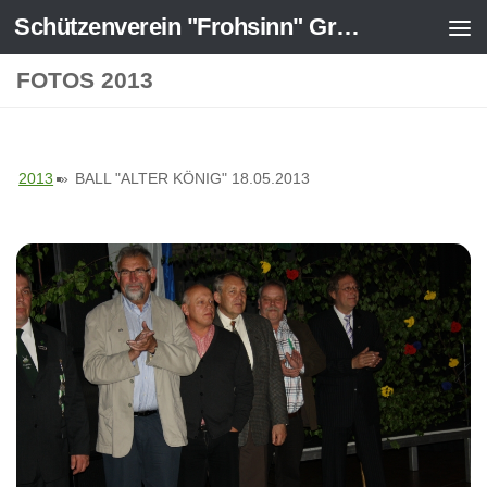
Schützenverein "Frohsinn" Greven-Ost 1925 e.V.
Zum Inhalt springen
FOTOS 2013
2013
»
BALL "ALTER KÖNIG" 18.05.2013