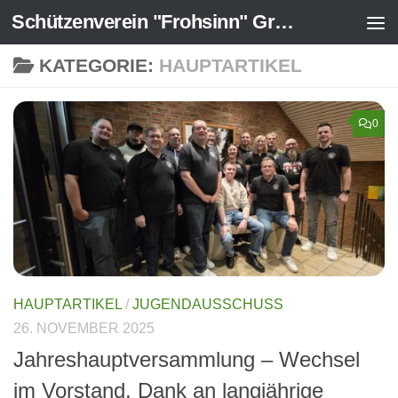
Schützenverein "Frohsinn" Greven-Ost 1925 e.V.
Zum Inhalt springen
KATEGORIE:
HAUPTARTIKEL
0
HAUPTARTIKEL
/
JUGENDAUSSCHUSS
26. NOVEMBER 2025
Jahreshauptversammlung – Wechsel
im Vorstand, Dank an langjährige