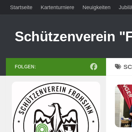
Startseite
Kartenturniere
Neuigkeiten
Jubil
Zum Inhalt springen
Beitrittserklärung
Impressum
Schützenverein "F
S
FOLGEN: