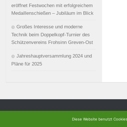
eröffnet Festwochen mit erfolgreichem
Medaillenschießen – Jubiläum im Blick
Großes Interesse und moderne
Technik beim Doppelkopf-Turnier des
Schützenvereins Frohsinn Greven-Ost
Jahreshauptversammlung 2024 und
Pläne für 2025
Präsentiert von
- Entworfen mit dem
Hueman-Theme
Diese Website benutzt Cookies