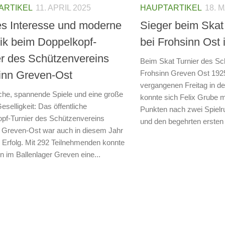
ARTIKEL
11. APRIL 2025
HAUPTARTIKEL
18. 
s Interesse und moderne
Sieger beim Skat
ik beim Doppelkopf-
bei Frohsinn Ost 
er des Schützenvereins
Beim Skat Turnier des Sc
inn Greven-Ost
Frohsinn Greven Ost 192
vergangenen Freitag in d
sche, spannende Spiele und eine große
konnte sich Felix Grube 
eselligkeit: Das öffentliche
Punkten nach zwei Spiel
pf-Turnier des Schützenvereins
und den begehrten ersten 
 Greven-Ost war auch in diesem Jahr
er Erfolg. Mit 292 Teilnehmenden konnte
in im Ballenlager Greven eine...