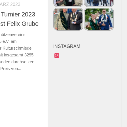
MÄRZ 2023
 Turnier 2023
ist Felix Grube
hützenvereins
5 e.V. am
INSTAGRAM
er Kulturschmiede
mit insgesamt 3295
Instagram
runden durchsetzen
Preis von...