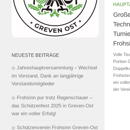
HAUPT
Große
Techn
Turni
Frohs
Volle Ti
NEUESTE BEITRÄGE
Portion G
Jahreshauptversammlung – Wechsel
Doppelko
Frohsinn
im Vorstand, Dank an langjährige
ein voll
Vorstandsmitglieder
der Vere
Frohsinn pur trotz Regenschauer –
das Schützenfest 2025 in Greven-Ost
war ein voller Erfolg!
Schützenverein Frohsinn Greven-Ost