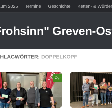
äum 2025
Termine
Geschichte
Ketten- & Würde
rohsinn" Greven-Ost
CHLAGWÖRTER:
DOPPELKOPF
0