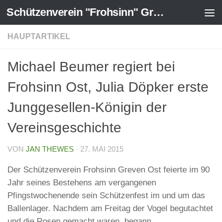
Schützenverein "Frohsinn" Greven-Ost 1925 e.V.
Zum Inhalt springen
HAUPTARTIKEL
Michael Beumer regiert bei
Frohsinn Ost, Julia Döpker erste
Junggesellen-Königin der
Vereinsgeschichte
VON
JAN THEWES
·
27. MAI 2015
Der Schützenverein Frohsinn Greven Ost feierte im 90
Jahr seines Bestehens am vergangenen
Pfingstwochenende sein Schützenfest im und um das
Ballenlager. Nachdem am Freitag der Vogel begutachtet
und die Rosen gemacht waren, begann